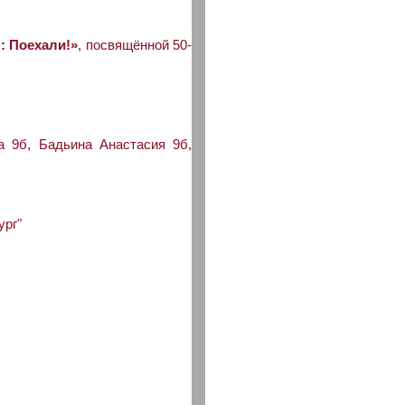
: Поехали!»
, посвящённой 50-
 9б, Бадьина Анастасия 9б,
ург"