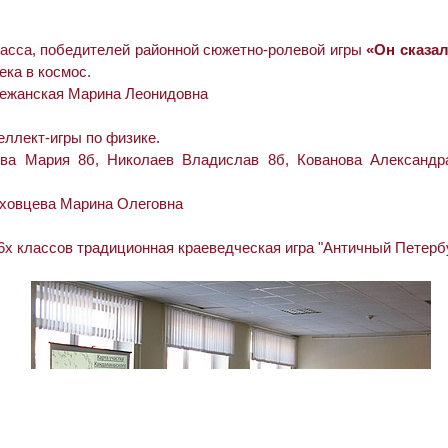
асса, победителей районной сюжетно-ролевой игры
«Он сказал
ека в космос.
режанская Марина Леонидовна
еллект-игры по физике.
ва Мария 8б, Николаев Владислав 8б, Кованова Александра
рховцева Марина Олеговна
6х классов традиционная краеведческая игра "Античный Петерб