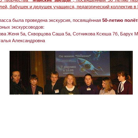
лей, бабушек и дедушек учащихся, педагогический коллектив в
ласса была проведена экскурсия, посвящённая
50-летию полёт
юных экскурсоводов:
ова Женя 5а, Скворцова Саша 5а, Сотникова Ксюша 7б, Барух М
талья Александровна