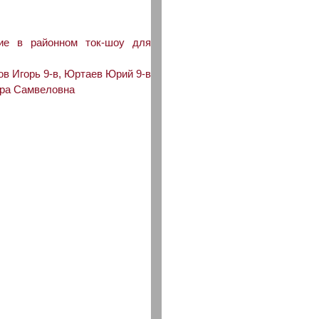
ие в районном ток-шоу для
ов Игорь 9-в, Юртаев Юрий 9-в
ира Самвеловна