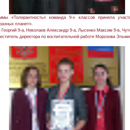
мы «Толерантность» команда 9-х классов приняла участ
разных планет».
Георгий 9-а, Николаев Александр 9-а, Лысенко Максим 9-в, Чут
еститель директора по воспитательной работе Морозова Эльм