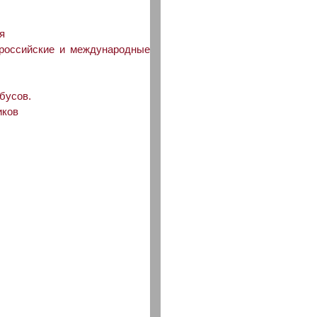
я
ероссийские и международные
бусов.
иков