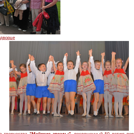
одворце
о творчества
"Майские звезды"
, посвященный 50 летию пер