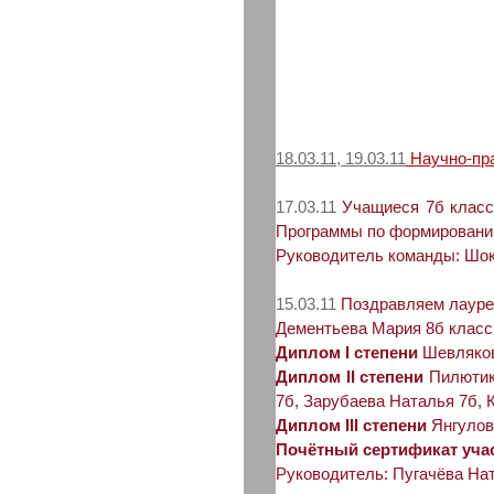
18.03.11, 19.03.11
Научно-пра
17.03.11
Учащиеся 7б класса
Программы по формированию
Руководитель команды: Шо
15.03.11
Поздравляем лауреа
Дементьева Мария 8б класс
Диплом I степени
Шевляков
Диплом II степени
Пилютик 
7б, Зарубаева Наталья 7б, 
Диплом III степени
Янгулов
Почётный сертификат уча
Руководитель: Пугачёва На