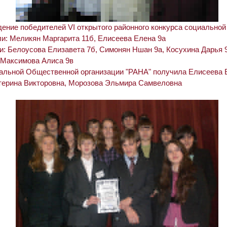
ение победителей VI открытого районного конкурса социально
ли: Меликян Маргарита 11б, Елисеева Елена 9а
и: Белоусова Елизавета 7б, Симонян Ншан 9а, Косухина Дарья 
: Максимова Алиса 9в
нальной Общественной организации "РАНА" получила Елисеева 
терина Викторовна, Морозова Эльмира Самвеловна