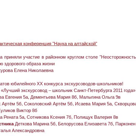
ктическая конференция "Наука на алтайской"
 приняли участие в районном круглом столе "Неосторожность
 здорового образа жизни
курова Елена Николаевна
тов юбилейного XX конкурса экскурсоводов-школьников!
 «Лучший экскурсовод – школьник Санкт-Петербурга 2011 года»
а Евгения 5а, Дементьева Мария 8б, Малыгина Ольга 9в
Артём 5б, Соколовский Артём 5б, Исаева Мария 5а, Скворцов
Куликов Виктор 8б
а Рената 5а, Сотникова Ксения 7б, Полищук Валерия 8в
стника
Деткова Марина 5б, Белорусова Елизавета 7б, Парконен
талья Александровна