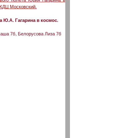
 КДЦ Московский.
а Ю.А. Гагарина в космос.
аша 7б, Белорусова Лиза 7б